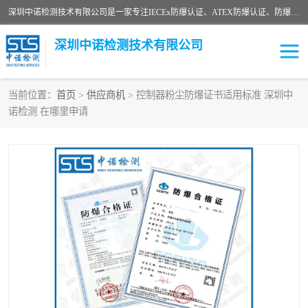
深圳中诺检测技术有限公司是一家专注IECEx防爆认证、ATEX防爆认证、防爆电气检测、防爆合格证、煤安认证等代理机构，可为客户提供从防爆设计、认证、现场检查、工程施工改造、培训等一站式服务。
深圳中诺检测技术有限公司
当前位置：
首页
>
供应商机
> 控制器粉尘防爆证书适用标准 深圳中
诺检测 在哪里申请
ATEX防爆认证
国内防爆认证
防爆3C认证
现场防爆检测
防爆工程
煤安矿安
IECEx防爆认证
防爆设计
防爆资质证书
各国防爆认证
防爆培训
SIL认证