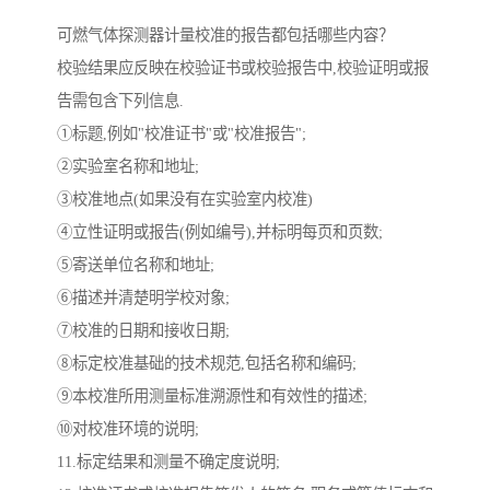
可燃气体探测器计量校准的报告都包括哪些内容？
校验结果应反映在校验证书或校验报告中,校验证明或报
告需包含下列信息.
①标题,例如"校准证书"或"校准报告";
②实验室名称和地址;
③校准地点(如果没有在实验室内校准)
④立性证明或报告(例如编号),并标明每页和页数;
⑤寄送单位名称和地址;
⑥描述并清楚明学校对象;
⑦校准的日期和接收日期;
⑧标定校准基础的技术规范,包括名称和编码;
⑨本校准所用测量标准溯源性和有效性的描述;
⑩对校准环境的说明;
11.标定结果和测量不确定度说明;