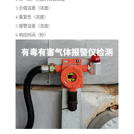
3.示值误差（浓度）
4.重复性（浓度）
5.报警误差（浓度）
6.响应时间（秒）