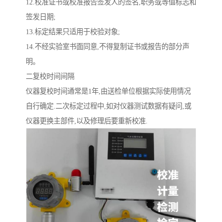
12.校准证书或校准报告签发人的签名,职务或等值标志和
签发日期;
13.标定结果只适用于校验对象;
14.不经实验室书面同意,不得复制证书或报告的部分声
明。
二复校时间间隔
仪器复校时间通常是1年,由送检单位根据实际使用情况
自行确定.二次标定过程中,如对仪器测试数据有疑问,或
仪器更换主部件,以及修理后要重新校准.