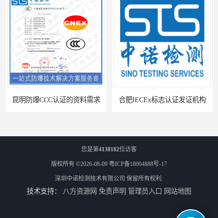
昆明防爆CCC认证的资料需求
合肥IECEx标志认证发证机构
您是第
4138182
位访客
版权所有 ©2026-08-09
粤ICP备18004888号-17
深圳中诺检测技术有限公司
保留所有权利.
技术支持：
八方资源网
免责声明
管理员入口
网站地图