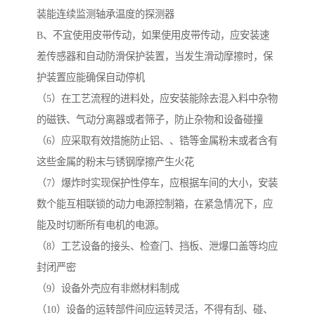
装能连续监测轴承温度的探测器
B、不宜使用皮带传动，如果使用皮带传动，应安装速
差传感器和自动防滑保护装置，当发生滑动摩擦时，保
护装置应能确保自动停机
（5）在工艺流程的进料处，应安装能除去混入料中杂物
的磁铁、气动分离器或者筛子，防止杂物和设备碰撞
（6）应采取有效措施防止铝、、锆等金属粉末或者含有
这些金属的粉末与锈钢摩擦产生火花
（7）爆炸时实现保护性停车，应根据车间的大小，安装
数个能互相联锁的动力电源控制箱，在紧急情况下，应
能及时切断所有电机的电源。
（8）工艺设备的接头、检查门、挡板、泄爆口盖等均应
封闭严密
（9）设备外壳应有非燃材料制成
（10）设备的运转部件间应运转灵活，不得有刮、碰、