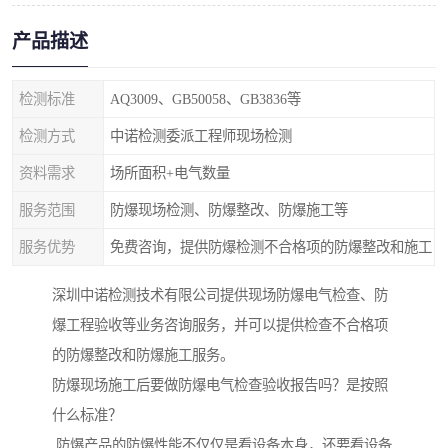
产品描述
检测标准
AQ3009、GB50058、GB3836等
检测方式
中诺检测委派工程师现场检测
资料需求
场所面积+电气数量
服务范围
防爆现场检测、防爆整改、防爆施工等
服务优势
免费咨询，提供防爆检测不合格项的防爆整改和施工
深圳中诺检测技术有限公司提供现场防爆电气检查、防
爆工程验收等业务咨询服务，并可以提供检查不合格项
的防爆整改和防爆施工服务。
防爆现场施工后要做防爆电气检查验收报告吗？是按照
什么标准？
防爆产品的防爆性能不仅仅是看设备本身，还要看设备