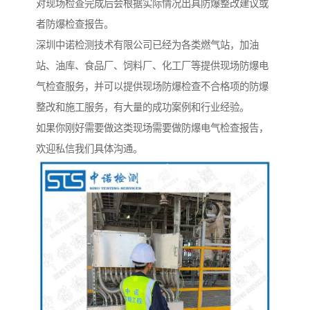
对现场检查完成后会根据实际情况出具防爆整改建议或
者防爆检查报告。
深圳中诺检测技术有限公司已经为各类燃气站，加油
站、油库、食品厂、饲料厂、化工厂等提供现场防爆电
气检查服务，并可以提供现场防爆检查不合格项的防爆
整改和施工服务，有大量的成功案例和行业经验。
如果你刚好需要做这类现场需要做防爆电气检查报告，
欢迎私信我们具体沟通。