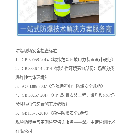
防爆现场安全检查标准
1、GB 50058-2014《爆炸危险环境电力装置设计规范》
2、GB 3836.14-2014《爆炸性环境第14部份：场所分类
爆炸性气体环境》
3、AQ 3009-2007《危险场所电气防爆安全规范》
4、GB 50257-2014《电气装置安装工程，爆炸和火灾危
险环境电气装置施工及验收》
5、GB15577-2018 《粉尘防爆安全规程》
现场防爆电气定期检查咨询服务——深圳中诺检测技术
有限公司