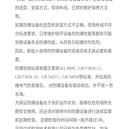
的选型、安装方式，现场布线，日常的维护保养方法
等。
如果防爆设备的选型和安装方式不正确，现场布线不符
合标准要求，日常维护损坏设备的防爆性能等都有可能
导致设备失去防爆性能，从而有引起爆炸的危险。
因此，新投入使用的防爆设备的安装验收尤其必要和重
要。
防爆验收标准依据主要是AQ 3009、GB/T3836.15、
GB/T3836.16、GB 50257、GB 50058等标准，并出具防
爆电气检查报告。 对防爆设备安装验收后，并不是一劳
永逸。
为保证防爆设备处于良好运作状态，能够在危险场所长
期安全使用，还必须对使用中的防爆设备进行连续监督
和定期检查。 定期检查的时间间隔一般不超过3年。
深圳中诺检测技术有限公司已经为各类燃气站，加油